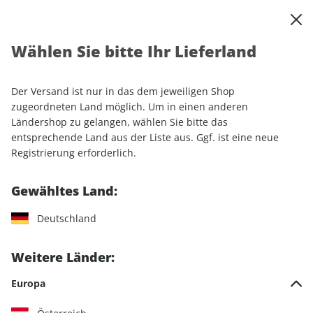
0
Warenkorb
Shop durchsuchen
MENÜ
Wählen Sie bitte Ihr Lieferland
Startseite
Abonnement
Der Versand ist nur in das dem jeweiligen Shop
Unsere Abos im Überblick
zugeordneten Land möglich. Um in einen anderen
Ländershop zu gelangen, wählen Sie bitte das
entsprechende Land aus der Liste aus. Ggf. ist eine neue
Registrierung erforderlich.
SPORT UND
Gewähltes Land:
LUFTFAHRT
MOTORRAD
FREIZEIT
Deutschland
Weitere Länder:
CAMPING UND
AUTOMOBIL
LIFESTYLE
CARAVANING
Europa