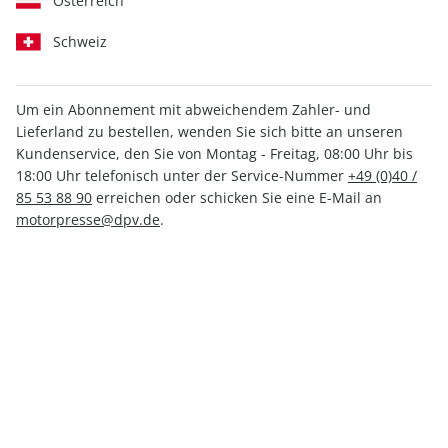
Österreich
Schweiz
Um ein Abonnement mit abweichendem Zahler- und
Lieferland zu bestellen, wenden Sie sich bitte an unseren
Kundenservice, den Sie von Montag - Freitag, 08:00 Uhr bis
18:00 Uhr telefonisch unter der Service-Nummer
+49 (0)40 /
85 53 88 90
erreichen oder schicken Sie eine E-Mail an
motorpresse@dpv.de
.
MOTORRAD
PS
Europas größte
Das Magazin für
Motorradzeitschrift
Spiele-Entwicklung
und Business-
Development