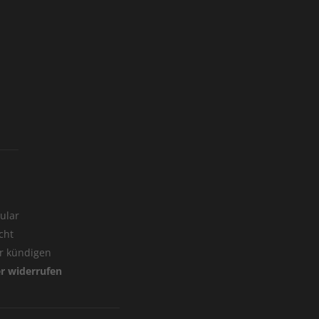
ular
cht
er kündigen
er widerrufen