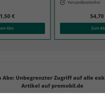
Versandkostenfrei
1,50 €
54,70
um Abo
Zum A
 Abo: Unbegrenzter Zugriff auf alle ex
Artikel auf promobil.de