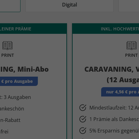
AD
AD
Digital
KLEINER PRÄMIE
INKL. HOCHWERT
PRINT
PRINT
NG, Mini-Abo
CARAVANING, V
(12 Ausg
3 € pro Ausgabe
nur 4,56 € pro
t: 3 Ausgaben
Mindestlaufzeit: 12 
Dankeschön
1 Prämie als Dankes
n-Rabatt
5% Ersparnis gegenüb
frei