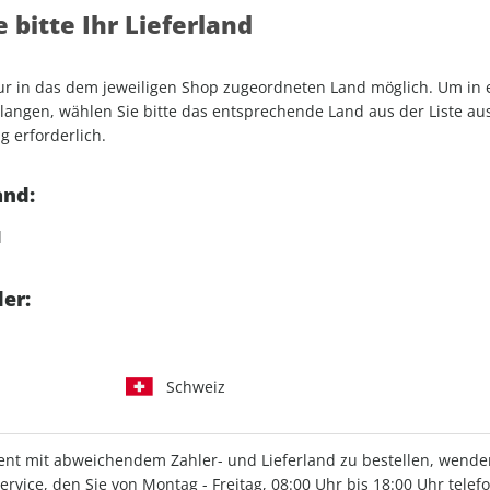
icks rund um Fahrzeuge,
 bitte Ihr Lieferland
und CARAVANING als E-Paper
nur in das dem jeweiligen Shop zugeordneten Land möglich. Um in
angen, wählen Sie bitte das entsprechende Land aus der Liste aus.
g erforderlich.
promobil-App
and:
d
pro+ Abo auswählen
er:
Schweiz
t mit abweichendem Zahler- und Lieferland zu bestellen, wenden 
vice, den Sie von Montag - Freitag, 08:00 Uhr bis 18:00 Uhr telef