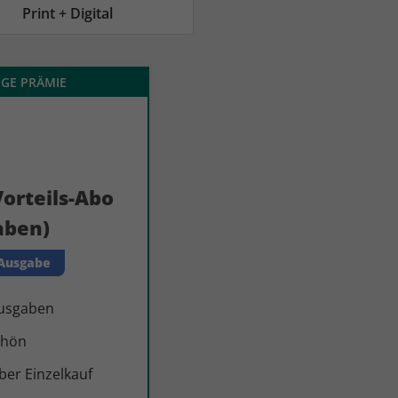
AC Reisemagazin
AC Reisemagazin
Print + Digital
IGE PRÄMIE
orteils-Abo
aben)
 Ausgabe
Ausgaben
chön
er Einzelkauf