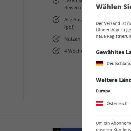
Lesen Sie Tests, Tipps und Tr
Wählen Sie
Reisen und Stellplätze
Alle Ausgaben von promobil 
Der Versand ist 
(pdf)
Ländershop zu gel
neue Registrierun
Nutzen Sie pro+ auch in der 
4 Wochen für 0,99 € testen
Gewähltes L
Deutschlan
Weitere Länd
Europa
Österreich
Um ein Abonnemen
unseren Kundenser