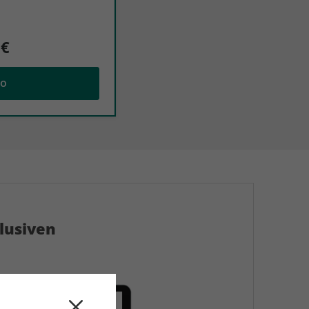
 €
bo
klusiven