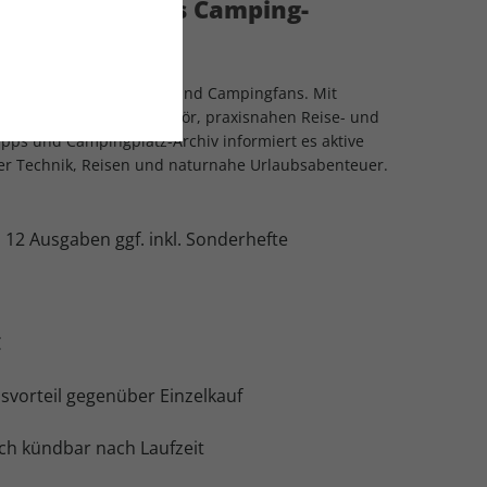
opas führendes Camping-
es Magazin für Caravan- und Campingfans. Mit
Zugfahrzeugen und Zubehör, praxisnahen Reise- und
ipps und Campingplatz-Archiv informiert es aktive
er Technik, Reisen und naturnahe Urlaubsabenteuer.
:
12 Ausgaben ggf. inkl. Sonderhefte
€
svorteil gegenüber Einzelkauf
ch kündbar nach Laufzeit