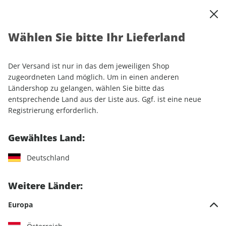
0
Warenkorb
Shop durchsuchen
MENÜ
Wählen Sie bitte Ihr Lieferland
Startseite
Sonderhefte
Luftfahrt
aerokurier
Der Versand ist nur in das dem jeweiligen Shop
aerokurier
zugeordneten Land möglich. Um in einen anderen
Ländershop zu gelangen, wählen Sie bitte das
entsprechende Land aus der Liste aus. Ggf. ist eine neue
9 Artikel
Registrierung erforderlich.
Filter
Gewähltes Land:
Deutschland
Weitere Länder:
Europa