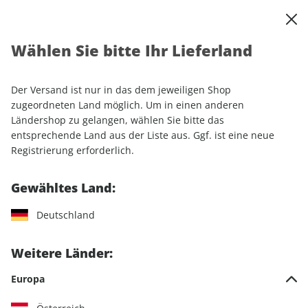
0
Warenkorb
Shop durchsuchen
MENÜ
Wählen Sie bitte Ihr Lieferland
Startseite
Produkte
Men's Health
Der Versand ist nur in das dem jeweiligen Shop
Men's Health
zugeordneten Land möglich. Um in einen anderen
Ländershop zu gelangen, wählen Sie bitte das
entsprechende Land aus der Liste aus. Ggf. ist eine neue
12 Artikel
Registrierung erforderlich.
Filter
Gewähltes Land:
Deutschland
Weitere Länder:
Europa