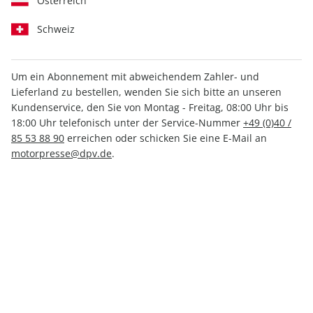
Österreich
Schweiz
Um ein Abonnement mit abweichendem Zahler- und
Men's Health Buch Dr.
Men's Health Buch
Lieferland zu bestellen, wenden Sie sich bitte an unseren
Fit For Life
Biohacking
Kundenservice, den Sie von Montag - Freitag, 08:00 Uhr bis
26,00 €
19,95 €
18:00 Uhr telefonisch unter der Service-Nummer
+49 (0)40 /
85 53 88 90
erreichen oder schicken Sie eine E-Mail an
motorpresse@dpv.de
.