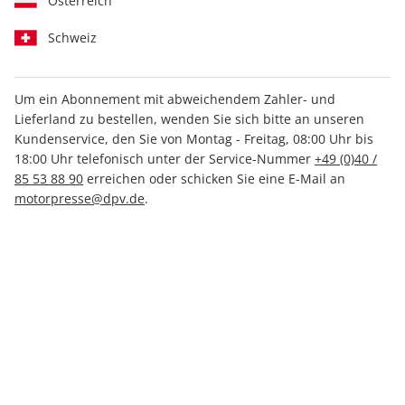
Österreich
Schweiz
Um ein Abonnement mit abweichendem Zahler- und
auto motor und sport
auto motor und sport
Lieferland zu bestellen, wenden Sie sich bitte an unseren
17/2026
ePaper 17/2026
Kundenservice, den Sie von Montag - Freitag, 08:00 Uhr bis
4,90 €
3,49 €
18:00 Uhr telefonisch unter der Service-Nummer
+49 (0)40 /
85 53 88 90
erreichen oder schicken Sie eine E-Mail an
motorpresse@dpv.de
.
LESEPROBE
LESEPROBE