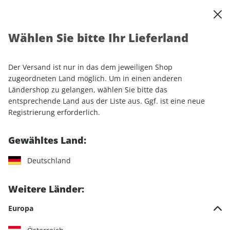
0
Warenkorb
Shop durchsuchen
MENÜ
Wählen Sie bitte Ihr Lieferland
Startseite
Einzelhefte
Automobile
auto motor und sport
Der Versand ist nur in das dem jeweiligen Shop
auto motor und sport
zugeordneten Land möglich. Um in einen anderen
Ländershop zu gelangen, wählen Sie bitte das
entsprechende Land aus der Liste aus. Ggf. ist eine neue
189 Artikel
Registrierung erforderlich.
Filter
Gewähltes Land:
Deutschland
LESEPROBE
LESEPROBE
Weitere Länder:
Europa