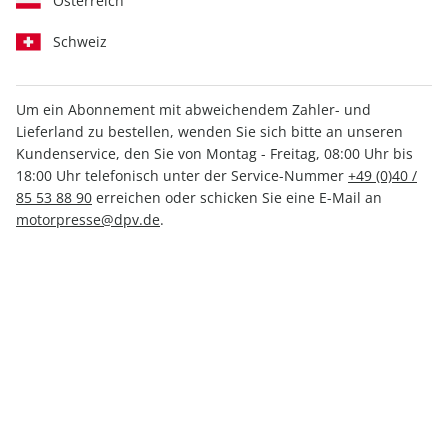
Österreich
Schweiz
Um ein Abonnement mit abweichendem Zahler- und
Lieferland zu bestellen, wenden Sie sich bitte an unseren
auto motor und sport ePaper
Kundenservice, den Sie von Montag - Freitag, 08:00 Uhr bis
15/2026
18:00 Uhr telefonisch unter der Service-Nummer
+49 (0)40 /
85 53 88 90
erreichen oder schicken Sie eine E-Mail an
motorpresse@dpv.de
.
Direkt verfügbar
3,49 €
inkl. MwSt.
Zur Kasse