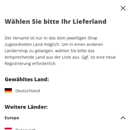
0
Warenkorb
Shop durchsuchen
MENÜ
Wählen Sie bitte Ihr Lieferland
Startseite
Einzelhefte
Automobile
auto motor und sport ePaper 15/2026
Der Versand ist nur in das dem jeweiligen Shop
zugeordneten Land möglich. Um in einen anderen
LESEPROBE
Ländershop zu gelangen, wählen Sie bitte das
entsprechende Land aus der Liste aus. Ggf. ist eine neue
Registrierung erforderlich.
Gewähltes Land:
Deutschland
Weitere Länder:
Europa