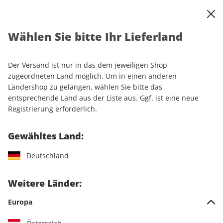
0
Warenkorb
Shop durchsuchen
MENÜ
Wählen Sie bitte Ihr Lieferland
Startseite
Sonderhefte
Motorrad
Der Versand ist nur in das dem jeweiligen Shop
Motorrad
zugeordneten Land möglich. Um in einen anderen
Ländershop zu gelangen, wählen Sie bitte das
entsprechende Land aus der Liste aus. Ggf. ist eine neue
75 Artikel
Registrierung erforderlich.
Filter
Gewähltes Land:
Deutschland
Weitere Länder:
Europa