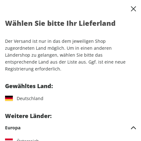
0
Warenkorb
Shop durchsuchen
MENÜ
Wählen Sie bitte Ihr Lieferland
Startseite
Sonderhefte
Sport & Freizeit
CAVALLO
Der Versand ist nur in das dem jeweiligen Shop
CAVALLO
zugeordneten Land möglich. Um in einen anderen
Ländershop zu gelangen, wählen Sie bitte das
entsprechende Land aus der Liste aus. Ggf. ist eine neue
13 Artikel
Registrierung erforderlich.
Filter
Gewähltes Land:
Deutschland
Weitere Länder:
Europa