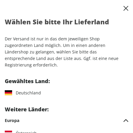
0
Warenkorb
Shop durchsuchen
MENÜ
Wählen Sie bitte Ihr Lieferland
Startseite
Sonderhefte
Der Versand ist nur in das dem jeweiligen Shop
Sonderhefte
zugeordneten Land möglich. Um in einen anderen
Ländershop zu gelangen, wählen Sie bitte das
entsprechende Land aus der Liste aus. Ggf. ist eine neue
396 Artikel
Registrierung erforderlich.
Filter
Gewähltes Land:
Deutschland
Weitere Länder:
Europa