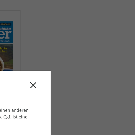
AC Reisemagazin
AC Reisemagazin
 einen anderen
 Ggf. ist eine
ahrt