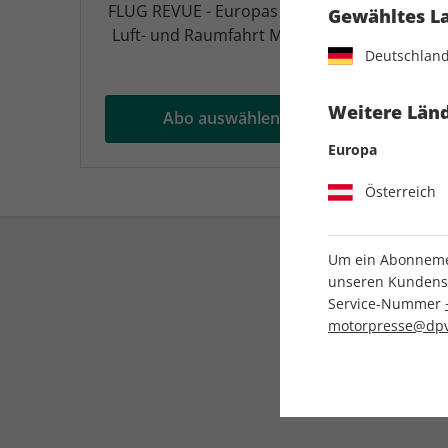
FLUG REVUE - Europas großes
aero
Gewähltes L
Luft- und Raumfahrt Magazin
Deutschlan
Weitere Länd
Abo auswählen
Europa
Österreich
Um ein Abonnemen
unseren Kundenser
Service-Nummer
motorpresse@dpv
Liefergarantie
Keine Ausgabe verpass