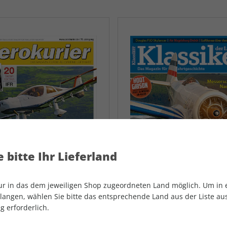
AD
AD
 bitte Ihr Lieferland
nur in das dem jeweiligen Shop zugeordneten Land möglich. Um in
angen, wählen Sie bitte das entsprechende Land aus der Liste aus.
g erforderlich.
aerokurier
Klassiker der Luftf