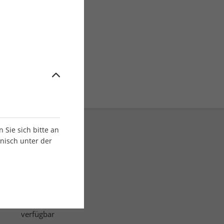
ringt
r
Sie sich bitte an
onisch unter der
E-Paper Ausgaben
Als App oder E-Paper
verfügbar