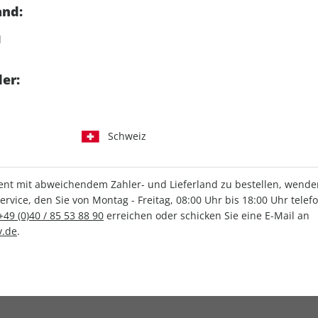
kurier - das Magazin von
Klassiker der Luftfahrt b
and:
Piloten für Piloten
Nachrichten aus de
d
Oldtimerszene
er:
Abo auswählen
Abo auswählen
Schweiz
t mit abweichendem Zahler- und Lieferland zu bestellen, wenden 
IHRE ABO-VORTEILE
vice, den Sie von Montag - Freitag, 08:00 Uhr bis 18:00 Uhr telef
+49 (0)40 / 85 53 88 90
erreichen oder schicken Sie eine E-Mail an
.de
.
Versandkostenfrei
Wunschprämie
en
Lieferung frei Haus
Geschenk inklusive