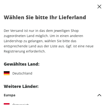
0
Warenkorb
Shop durchsuchen
MENÜ
Wählen Sie bitte Ihr Lieferland
Startseite
Abonnement
Automobil
auto motor und sport
Der Versand ist nur in das dem jeweiligen Shop
zugeordneten Land möglich. Um in einen anderen
Ländershop zu gelangen, wählen Sie bitte das
entsprechende Land aus der Liste aus. Ggf. ist eine neue
Jetzt Ihr auto motor und sport-
Registrierung erforderlich.
Wunschabo auswählen
Gewähltes Land:
Angebotskategorie
Deutschland
Für mich
Weitere Länder:
Zum Verschenken
Europa
Für Studierende