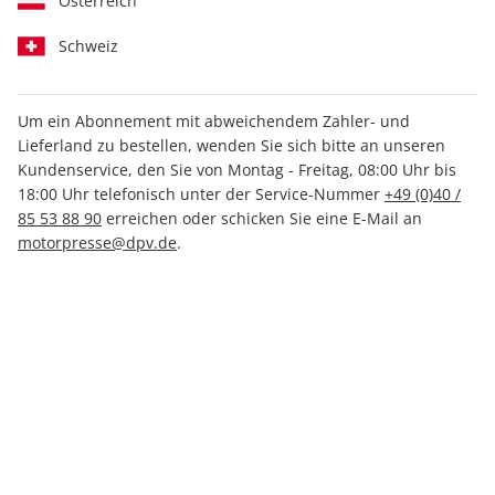
Österreich
Schweiz
Medium
Print +
Print
Digital
Digital
Um ein Abonnement mit abweichendem Zahler- und
Lieferland zu bestellen, wenden Sie sich bitte an unseren
Kundenservice, den Sie von Montag - Freitag, 08:00 Uhr bis
INKL. KLEINER PRÄMIE
18:00 Uhr telefonisch unter der Service-Nummer
+49 (0)40 /
85 53 88 90
erreichen oder schicken Sie eine E-Mail an
motorpresse@dpv.de
.
PRINT
auto motor und sport, Mini-Abo
nur 3,65 € pro Ausgabe
Mindestlaufzeit: 6 Ausgaben
1 Prämie als Dankeschön
26% Kennenlern-Rabatt