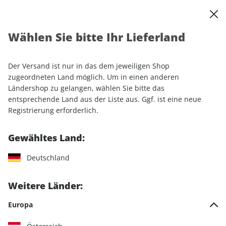
0
Warenkorb
Shop durchsuchen
MENÜ
Wählen Sie bitte Ihr Lieferland
Startseite
Einzelhefte
Automobile
Der Versand ist nur in das dem jeweiligen Shop
Automobile
zugeordneten Land möglich. Um in einen anderen
Ländershop zu gelangen, wählen Sie bitte das
entsprechende Land aus der Liste aus. Ggf. ist eine neue
1.035 Artikel
Registrierung erforderlich.
Filter
Gewähltes Land:
Deutschland
LESEPROBE
LESEPROBE
Weitere Länder:
Europa