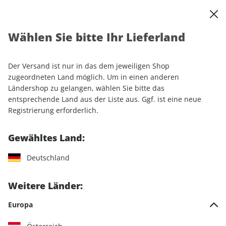
0
Warenkorb
Shop durchsuchen
MENÜ
Wählen Sie bitte Ihr Lieferland
Startseite
Einzelhefte
Motorrad
MOTORRAD
Der Versand ist nur in das dem jeweiligen Shop
MOTORRAD
zugeordneten Land möglich. Um in einen anderen
Ländershop zu gelangen, wählen Sie bitte das
entsprechende Land aus der Liste aus. Ggf. ist eine neue
189 Artikel
Registrierung erforderlich.
Filter
Gewähltes Land:
Deutschland
LESEPROBE
LESEPROBE
Weitere Länder:
Europa