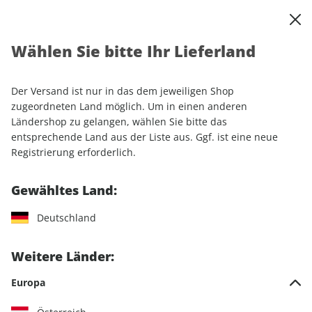
0
Warenkorb
Shop durchsuchen
MENÜ
Wählen Sie bitte Ihr Lieferland
Startseite
Einzelhefte
Luftfahrt
FLUG REVUE
Der Versand ist nur in das dem jeweiligen Shop
FLUG REVUE
zugeordneten Land möglich. Um in einen anderen
Ländershop zu gelangen, wählen Sie bitte das
entsprechende Land aus der Liste aus. Ggf. ist eine neue
90 Artikel
Registrierung erforderlich.
Filter
Gewähltes Land:
Deutschland
LESEPROBE
LESEPROBE
Weitere Länder:
Europa