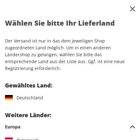
0
Warenkorb
Shop durchsuchen
MENÜ
Wählen Sie bitte Ihr Lieferland
Startseite
Rechtliches
Der Versand ist nur in das dem jeweiligen Shop
Datenschutzhinweise
zugeordneten Land möglich. Um in einen anderen
Ländershop zu gelangen, wählen Sie bitte das
(Datenschutzerklärung)
entsprechende Land aus der Liste aus. Ggf. ist eine neue
Registrierung erforderlich.
Die nachfolgenden Datenschutzhinweise gelten für das
Gewähltes Land:
Onlineangebot „MPS Aboshop“ (Online-Shop), abrufbar
insbesondere unter
www.shop.motorpresse.de
. Sie gelten
Deutschland
auch dann, sobald von einem unserer Angebote – wie etwa
Websites, mobilen Applikationen oder in Drittseiten
Weitere Länder:
eingebetteten Inhalten – auf sie verwiesen wird, und zwar
unabhängig davon, auf welche Art und Weise Sie diese
Europa
aufrufen oder nutzen.