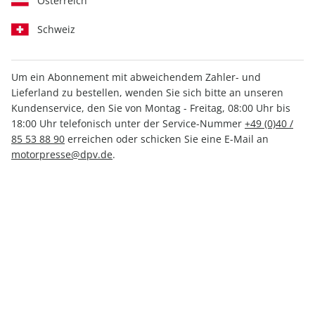
Österreich
Schweiz
Um ein Abonnement mit abweichendem Zahler- und
ADAC Reisemagazin
ADAC Reisemagazin
Lieferland zu bestellen, wenden Sie sich bitte an unseren
Sonderheft 01/2026
Sonderheft ePaper
Kundenservice, den Sie von Montag - Freitag, 08:00 Uhr bis
01/2026
18:00 Uhr telefonisch unter der Service-Nummer
+49 (0)40 /
85 53 88 90
erreichen oder schicken Sie eine E-Mail an
9,80 €
6,99 €
motorpresse@dpv.de
.