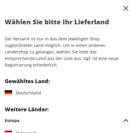
0
Warenkorb
Shop durchsuchen
MENÜ
Wählen Sie bitte Ihr Lieferland
Startseite
Sonderhefte
Sport & Freizeit
ADAC Reisemagazin
Der Versand ist nur in das dem jeweiligen Shop
zugeordneten Land möglich. Um in einen anderen
ADAC Reisemagazin
Ländershop zu gelangen, wählen Sie bitte das
entsprechende Land aus der Liste aus. Ggf. ist eine neue
6 Artikel
Registrierung erforderlich.
Filter
Gewähltes Land:
Deutschland
Weitere Länder:
Europa