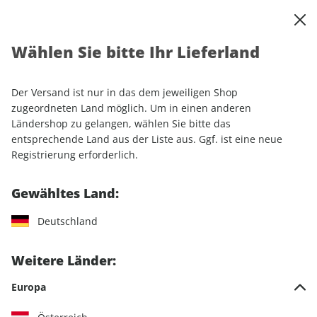
0
Warenkorb
Shop durchsuchen
MENÜ
Wählen Sie bitte Ihr Lieferland
Startseite
Sonderhefte
Automobile
Motor Klassik
Der Versand ist nur in das dem jeweiligen Shop
Motor Klassik
zugeordneten Land möglich. Um in einen anderen
Ländershop zu gelangen, wählen Sie bitte das
entsprechende Land aus der Liste aus. Ggf. ist eine neue
35 Artikel
Registrierung erforderlich.
Filter
Gewähltes Land:
Deutschland
LESEPROBE
LESEPROBE
Weitere Länder:
Europa