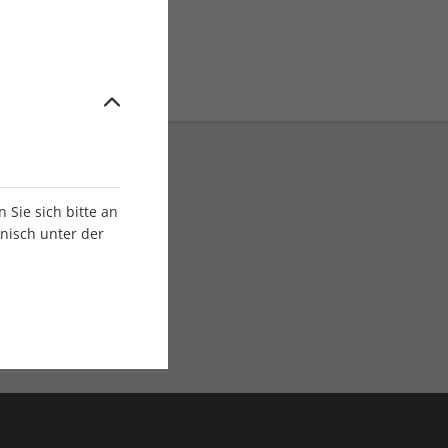
Sie sich bitte an
onisch unter der
E-Paper Ausgaben
Als App oder E-Paper
verfügbar