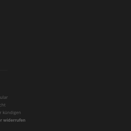
ular
cht
er kündigen
er widerrufen