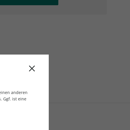
AC Reisemagazin
AC Reisemagazin
 einen anderen
 Ggf. ist eine