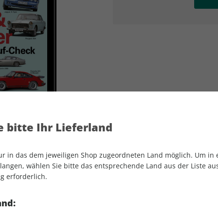
AD
AD
 bitte Ihr Lieferland
nur in das dem jeweiligen Shop zugeordneten Land möglich. Um in
angen, wählen Sie bitte das entsprechende Land aus der Liste aus.
g erforderlich.
Motor Klassik Spezial ePaper 01/2023
and: