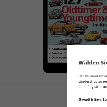
auto motor und sport
auto motor und sport
EDITION
autokauf
auto motor und sport
autokauf
Wählen Sie
Der Versand ist 
Ländershop zu gel
neue Registrierun
Gewähltes L