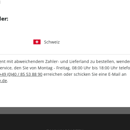
d
tgart GmbH & Co. KG
er:
Schweiz
IHRE ABO-VORTEILE
t mit abweichendem Zahler- und Lieferland zu bestellen, wenden 
vice, den Sie von Montag - Freitag, 08:00 Uhr bis 18:00 Uhr telef
+49 (0)40 / 85 53 88 90
erreichen oder schicken Sie eine E-Mail an
.de
.
Versandkostenfrei
Wunschprämie
en
Lieferung frei Haus
Geschenk inklusive