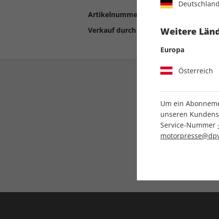
Deutschlan
Artikelnummer
2198955
Verkauf durch
Motor Presse Stut
Weitere Länd
Europa
Österreich
Um ein Abonnemen
unseren Kundenser
Service-Nummer
motorpresse@dpv
Liefergarantie
Keine Ausgabe verpass