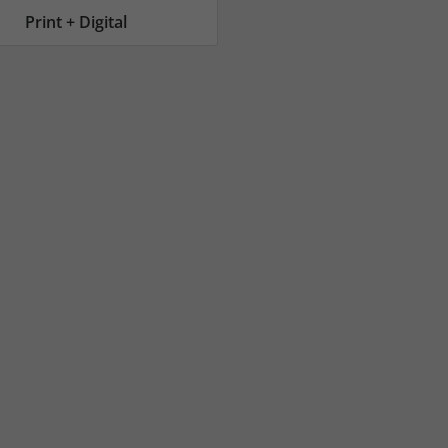
AC Reisemagazin
AC Reisemagazin
Print + Digital