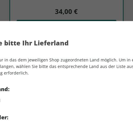
34,00 €
Zum Abo
 bitte Ihr Lieferland
nur in das dem jeweiligen Shop zugeordneten Land möglich. Um in
angen, wählen Sie bitte das entsprechende Land aus der Liste aus.
g erforderlich.
LESEPROBE
GRAVELBIKE – das
Inspiration rund u
and:
Spannende Informationen, Produ
d
Menschen aus der Szene. Mit
G
er:
Erscheinungsweise