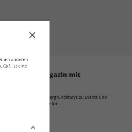
 einen anderen
 Ggf. ist eine
 Community Magazin mit
ms Gravelbike
ktneuheiten, Tests, Hintergrundstorys zu Events und
RAVELBIKE
bist du mittendrin.
:
4 Ausgaben