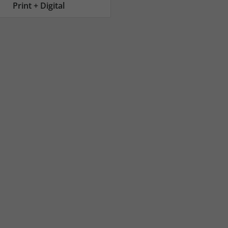
AC Reisemagazin
AC Reisemagazin
Print + Digital