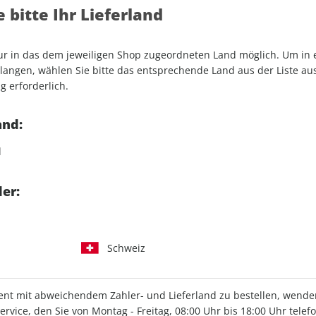
 bitte Ihr Lieferland
und CARAVANING als E-Paper
nur in das dem jeweiligen Shop zugeordneten Land möglich. Um in
angen, wählen Sie bitte das entsprechende Land aus der Liste aus.
g erforderlich.
promobil-App
and:
d
pro+ Abo auswählen
er:
Schweiz
t mit abweichendem Zahler- und Lieferland zu bestellen, wenden 
vice, den Sie von Montag - Freitag, 08:00 Uhr bis 18:00 Uhr telef
LESEPROBE