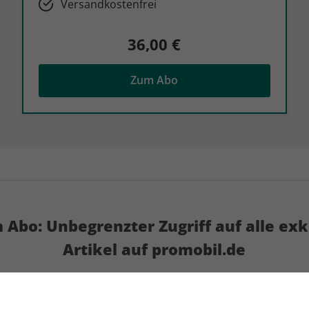
Versandkostenfrei
36,00 €
Zum Abo
 Abo: Unbegrenzter Zugriff auf alle ex
Artikel auf promobil.de
icks rund um Fahrzeuge,