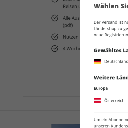
Wählen Sie
Reisen und Stellplätze
Alle Ausgaben von promobil 
Der Versand ist 
(pdf)
Ländershop zu gel
neue Registrierun
Nutzen Sie pro+ auch in der 
4 Wochen für 0,99 € testen
Gewähltes L
Deutschlan
Weitere Länd
Europa
Österreich
Um ein Abonnemen
unseren Kundenser