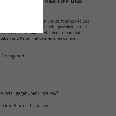
s Magazin für Van-Life und
n für Van-Life-Enthusiasten und zeigt kompakte und
Tests aktueller Modelle, Zubehörgeschichten und
riert es Leser zu mobilen Abenteuern und bietet
s Leben und Reisen mit dem eigenen Camper.
:
5 Ausgaben
€
svorteil gegenüber Einzelkauf
ch kündbar nach Laufzeit