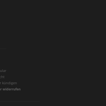
ular
cht
er kündigen
er widerrufen