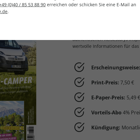
CAMPINGBUSSE – Da
+49 (0)40 / 85 53 88 90
erreichen oder schicken Sie eine E-Mail an
mobile Freiheit
.de
.
CAMPINGBUSSE
ist das Magazi
komfortable Campingbusse. Mit 
authentischen Reisestorys inspi
wertvolle Informationen für da
Erscheinungsweise
Print-Preis:
7,50 €
E-Paper-Preis:
5,49 
Vorteils-Abo
4% Prei
Kündigung:
Monatli