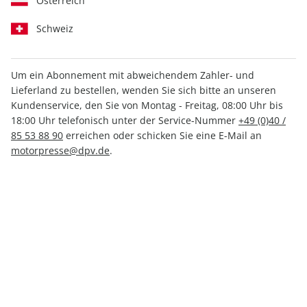
Österreich
Schweiz
Medium
Print +
Print
Digital
Digital
Um ein Abonnement mit abweichendem Zahler- und
Lieferland zu bestellen, wenden Sie sich bitte an unseren
INKL. HOCHWERTIGE PRÄMIE
Kundenservice, den Sie von Montag - Freitag, 08:00 Uhr bis
18:00 Uhr telefonisch unter der Service-Nummer
+49 (0)40 /
85 53 88 90
erreichen oder schicken Sie eine E-Mail an
motorpresse@dpv.de
.
PRINT
auto motor und sport EDITION,
Vorteils-Abo (4 Ausgaben)
nur 14,90 € pro Ausgabe
Mindestlaufzeit: 4 Ausgaben
1 Prämie als Dankeschön