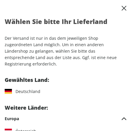
0
Warenkorb
Shop durchsuchen
MENÜ
Wählen Sie bitte Ihr Lieferland
Startseite
Abonnement
Automobil
auto motor und sport EDITION
Der Versand ist nur in das dem jeweiligen Shop
zugeordneten Land möglich. Um in einen anderen
Ländershop zu gelangen, wählen Sie bitte das
entsprechende Land aus der Liste aus. Ggf. ist eine neue
Jetzt Ihr auto motor und sport
Registrierung erforderlich.
EDITION-Wunschabo
Gewähltes Land:
auswählen
Deutschland
Angebotskategorie
Weitere Länder:
Für mich
Europa
Zum Verschenken