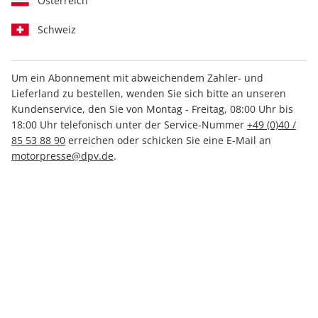
Österreich
Schweiz
Medium
Print +
Print
Digital
Digital
Um ein Abonnement mit abweichendem Zahler- und
Lieferland zu bestellen, wenden Sie sich bitte an unseren
Kundenservice, den Sie von Montag - Freitag, 08:00 Uhr bis
INKL. KLEINER PRÄMIE
18:00 Uhr telefonisch unter der Service-Nummer
+49 (0)40 /
85 53 88 90
erreichen oder schicken Sie eine E-Mail an
motorpresse@dpv.de
.
PRINT
outdoor, Mini-Abo
nur 5,30 € pro Ausgabe
Mindestlaufzeit: 3 Ausgaben
1 Prämie als Dankeschön
29% Kennenlern-Rabatt