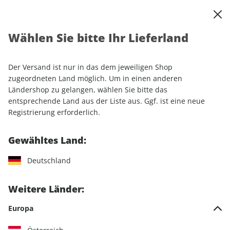
0
Warenkorb
Shop durchsuchen
MENÜ
Wählen Sie bitte Ihr Lieferland
Startseite
Abonnement
Sport & Freizeit
outdoor
Der Versand ist nur in das dem jeweiligen Shop
zugeordneten Land möglich. Um in einen anderen
Ländershop zu gelangen, wählen Sie bitte das
entsprechende Land aus der Liste aus. Ggf. ist eine neue
Jetzt Ihr outdoor-Wunschabo
Registrierung erforderlich.
auswählen
Gewähltes Land:
Angebotskategorie
Deutschland
Für mich
Weitere Länder:
Zum Verschenken
Europa
Für Studierende