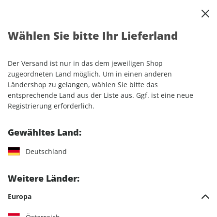
0
Warenkorb
Shop durchsuchen
MENÜ
Wählen Sie bitte Ihr Lieferland
Startseite
Abonnement
Automobil
sport auto
Der Versand ist nur in das dem jeweiligen Shop
zugeordneten Land möglich. Um in einen anderen
Ländershop zu gelangen, wählen Sie bitte das
entsprechende Land aus der Liste aus. Ggf. ist eine neue
Jetzt Ihr sport auto-
Registrierung erforderlich.
Wunschabo auswählen
Gewähltes Land:
Angebotskategorie
Deutschland
Für mich
Weitere Länder:
Zum Verschenken
Europa
Für Studierende