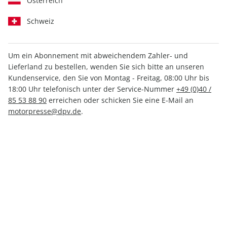
Österreich
Schweiz
Medium
Print +
Print
Digital
Digital
Um ein Abonnement mit abweichendem Zahler- und
Lieferland zu bestellen, wenden Sie sich bitte an unseren
Kundenservice, den Sie von Montag - Freitag, 08:00 Uhr bis
INKL. KLEINER PRÄMIE
18:00 Uhr telefonisch unter der Service-Nummer
+49 (0)40 /
85 53 88 90
erreichen oder schicken Sie eine E-Mail an
motorpresse@dpv.de
.
PRINT
sport auto, Mini-Abo
nur 4,47 € pro Ausgabe
Mindestlaufzeit: 3 Ausgaben
1 Prämie als Dankeschön
31% Kennenlern-Rabatt