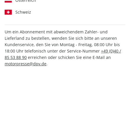
Österreich
Schweiz
Um ein Abonnement mit abweichendem Zahler- und
Lieferland zu bestellen, wenden Sie sich bitte an unseren
Kundenservice, den Sie von Montag - Freitag, 08:00 Uhr bis
nur 3,92 € pro Ausgabe
18:00 Uhr telefonisch unter der Service-Nummer
+49 (0)40 /
inkl. hochwertige Prämie
85 53 88 90
erreichen oder schicken Sie eine E-Mail an
motorpresse@dpv.de
.
sport auto E-Paper, Vorteils-
Abo E-Paper (12 Ausgaben)
Erscheinungsweise
monatlich
Mindestlaufzeit
12 Ausgaben
Heftpreis im Abo
3,92 €
Kündigungsfrist
Ein Monat, erstmals zum Ablauf der