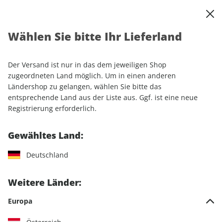
0
Warenkorb
Shop durchsuchen
MENÜ
Wählen Sie bitte Ihr Lieferland
Startseite
Abonnement
Automobil
sport auto-Wunschabo
sport auto E-Paper, Vorteils-Abo E-Paper (12 Ausgaben)
Der Versand ist nur in das dem jeweiligen Shop
zugeordneten Land möglich. Um in einen anderen
Ländershop zu gelangen, wählen Sie bitte das
LESEPROBE
entsprechende Land aus der Liste aus. Ggf. ist eine neue
Registrierung erforderlich.
Gewähltes Land:
Deutschland
Weitere Länder:
Europa