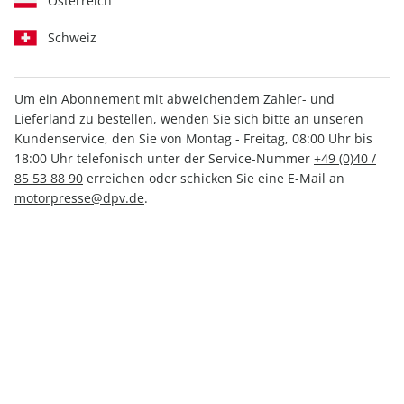
Österreich
Schweiz
Medium
Print +
Print
Digital
Digital
Um ein Abonnement mit abweichendem Zahler- und
Lieferland zu bestellen, wenden Sie sich bitte an unseren
Kundenservice, den Sie von Montag - Freitag, 08:00 Uhr bis
INKL. KLEINER PRÄMIE
18:00 Uhr telefonisch unter der Service-Nummer
+49 (0)40 /
85 53 88 90
erreichen oder schicken Sie eine E-Mail an
motorpresse@dpv.de
.
PRINT
MOTORSPORT aktuell, Mini-Abo
nur 2,10 € pro Ausgabe
Mindestlaufzeit: 10 Ausgaben
1 Prämie als Dankeschön
30% Kennenlern-Rabatt