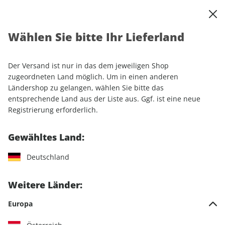
0
Warenkorb
Shop durchsuchen
MENÜ
Wählen Sie bitte Ihr Lieferland
Startseite
Abonnement
Automobil
MOTORSPORT aktuell
Der Versand ist nur in das dem jeweiligen Shop
zugeordneten Land möglich. Um in einen anderen
Ländershop zu gelangen, wählen Sie bitte das
entsprechende Land aus der Liste aus. Ggf. ist eine neue
Jetzt Ihr MOTORSPORT aktuell-
Registrierung erforderlich.
Wunschabo auswählen
Gewähltes Land:
Angebotskategorie
Deutschland
Für mich
Weitere Länder:
Zum Verschenken
Europa
Für Studierende