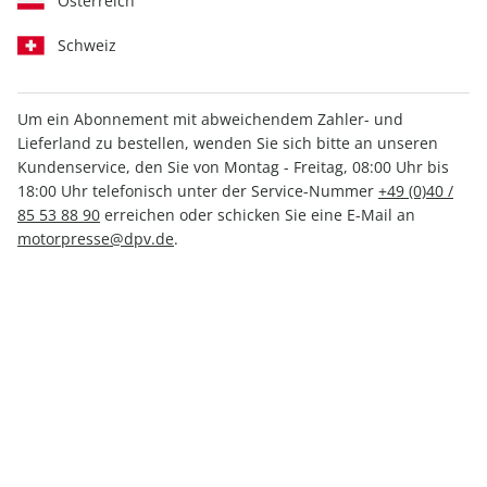
Österreich
Schweiz
Medium
Print +
Print
Digital
Digital
Um ein Abonnement mit abweichendem Zahler- und
Lieferland zu bestellen, wenden Sie sich bitte an unseren
Kundenservice, den Sie von Montag - Freitag, 08:00 Uhr bis
INKL. KLEINER PRÄMIE
18:00 Uhr telefonisch unter der Service-Nummer
+49 (0)40 /
85 53 88 90
erreichen oder schicken Sie eine E-Mail an
motorpresse@dpv.de
.
PRINT
promobil, Mini-Abo
nur 3,97 € pro Ausgabe
Mindestlaufzeit: 3 Ausgaben
1 Prämie als Dankeschön
21% Kennenlern-Rabatt