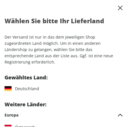
0
Warenkorb
Shop durchsuchen
MENÜ
Wählen Sie bitte Ihr Lieferland
Startseite
Abonnement
Camping & Caravaning
promobil
Der Versand ist nur in das dem jeweiligen Shop
zugeordneten Land möglich. Um in einen anderen
Ländershop zu gelangen, wählen Sie bitte das
entsprechende Land aus der Liste aus. Ggf. ist eine neue
Jetzt Ihr promobil-Wunschabo
Registrierung erforderlich.
auswählen
Gewähltes Land:
Angebotskategorie
Deutschland
Für mich
Weitere Länder:
Zum Verschenken
Europa
Für Studierende