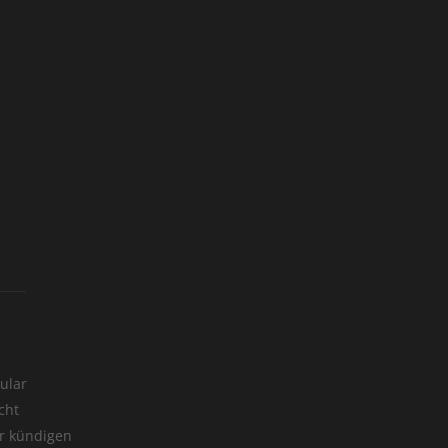
ular
cht
er kündigen