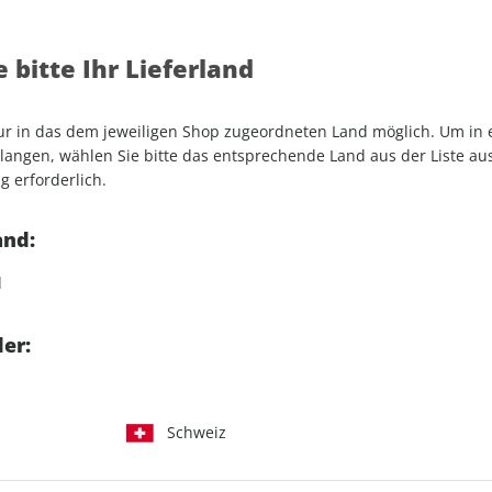
betracking - auch in
t App
 bitte Ihr Lieferland
ift als E-Paper (PDF) inkl.
nur in das dem jeweiligen Shop zugeordneten Land möglich. Um in
angen, wählen Sie bitte das entsprechende Land aus der Liste aus.
lick auf die noch nicht
g erforderlich.
 Woche
Zugriff auf die ams
and:
d
er:
ams+ Abo auswählen
Schweiz