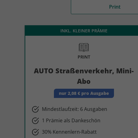
Medium
Print
auto motor und sport
auto motor und sport
EDITION
autokauf
auto motor und sport
INKL. KLEINER PRÄMIE
autokauf
PRINT
AUTO Straßenverkehr, Mini-
Abo
nur 2,08 € pro Ausgabe
Mindestlaufzeit: 6 Ausgaben
1 Prämie als Dankeschön
30% Kennenlern-Rabatt