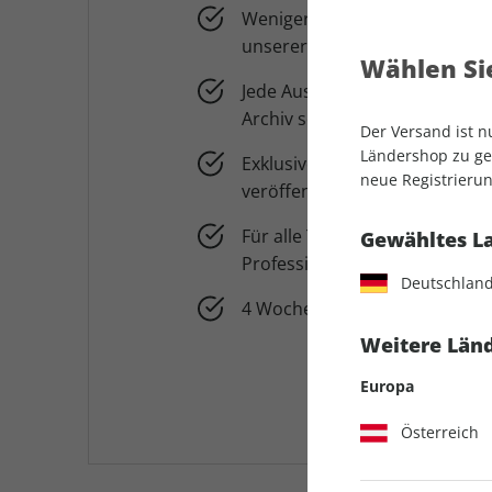
Weniger Werbung und kein Wer
unserer auto motor und spor
Wählen Sie
Jede Ausgabe der Print-Zeitschr
Archiv seit 2014
Der Versand ist 
Ländershop zu gel
Exklusiver Newsletter mit Ausb
neue Registrierun
veröffentlichten Themen der
Für alle Technikbegeisterten: 
Gewähltes L
Professional Website
Deutschlan
4 Wochen für 0,99 € testen
Weitere Länd
Europa
Österreich