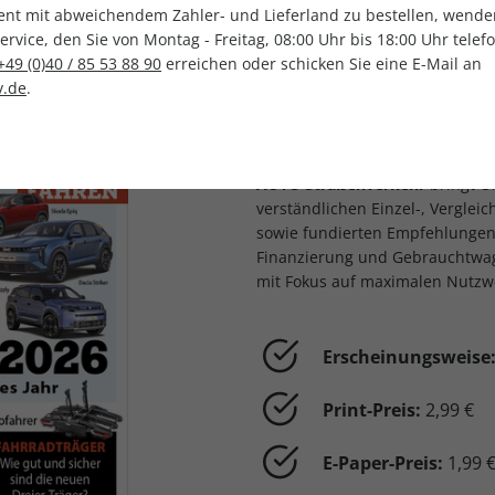
t mit abweichendem Zahler- und Lieferland zu bestellen, wenden 
vice, den Sie von Montag - Freitag, 08:00 Uhr bis 18:00 Uhr telef
+49 (0)40 / 85 53 88 90
erreichen oder schicken Sie eine E-Mail an
.de
.
LESEPROBE
AUTO Straßenverkeh
Kaufberatung für 
AUTO Straßenverkehr
bringt O
verständlichen Einzel-, Verglei
sowie fundierten Empfehlungen 
Finanzierung und Gebrauchtwage
mit Fokus auf maximalen Nutzw
Erscheinungsweise
Print-Preis:
2,99 €
E-Paper-Preis:
1,99 