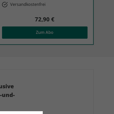
Versandkostenfrei
72,90 €
Zum Abo
usive
-und-