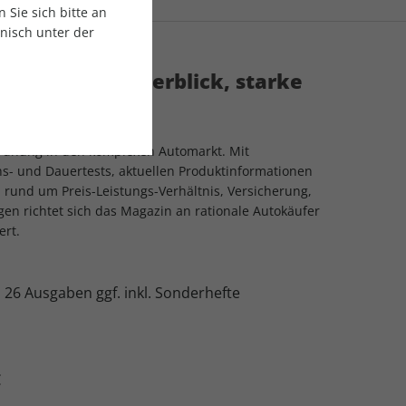
Sie sich bitte an
onisch unter der
r – Klarer Überblick, starke
Autofahrer
rdnung in den komplexen Automarkt. Mit
chs- und Dauertests, aktuellen Produktinformationen
rund um Preis-Leistungs-Verhältnis, Versicherung,
n richtet sich das Magazin an rationale Autokäufer
ert.
:
26 Ausgaben ggf. inkl. Sonderhefte
€