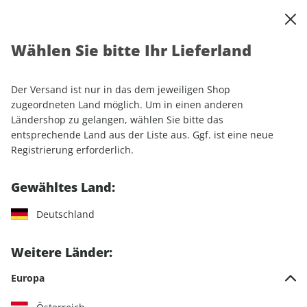
0
Warenkorb
Shop durchsuchen
MENÜ
Wählen Sie bitte Ihr Lieferland
Startseite
Abonnement
Automobil
Motor Klassik
Der Versand ist nur in das dem jeweiligen Shop
zugeordneten Land möglich. Um in einen anderen
Ländershop zu gelangen, wählen Sie bitte das
entsprechende Land aus der Liste aus. Ggf. ist eine neue
Jetzt Ihr Motor Klassik-
Registrierung erforderlich.
Wunschabo auswählen
Gewähltes Land:
Angebotskategorie
Deutschland
Für mich
Weitere Länder:
Zum Verschenken
Europa
Für Studierende