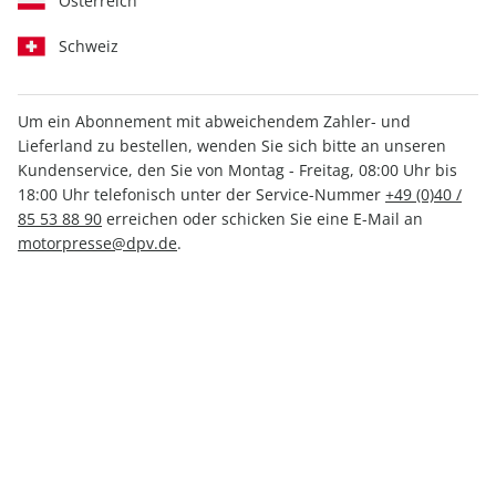
Österreich
Schweiz
Medium
Print +
Print
Digital
Digital
Um ein Abonnement mit abweichendem Zahler- und
Lieferland zu bestellen, wenden Sie sich bitte an unseren
Kundenservice, den Sie von Montag - Freitag, 08:00 Uhr bis
INKL. KLEINER PRÄMIE
18:00 Uhr telefonisch unter der Service-Nummer
+49 (0)40 /
85 53 88 90
erreichen oder schicken Sie eine E-Mail an
motorpresse@dpv.de
.
PRINT
Motor Klassik, Mini-Abo
nur 5,67 € pro Ausgabe
Mindestlaufzeit: 3 Ausgaben
1 Prämie als Dankeschön
24% Kennenlern-Rabatt