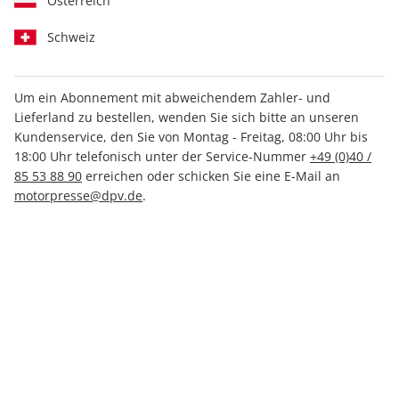
Österreich
Schweiz
DIGITAL
auto motor und sport
Um ein Abonnement mit abweichendem Zahler- und
professional digital, Monatsabo
Lieferland zu bestellen, wenden Sie sich bitte an unseren
Kundenservice, den Sie von Montag - Freitag, 08:00 Uhr bis
digital
18:00 Uhr telefonisch unter der Service-Nummer
+49 (0)40 /
85 53 88 90
erreichen oder schicken Sie eine E-Mail an
Extra-Seiten mit Kfz-Spezialwissen
motorpresse@dpv.de
.
Mindestlaufzeit: 2-3 Ausgaben
jederzeit abrufbar per App
1 Tag früher als Print lesen
83,88 €
Zum Abo