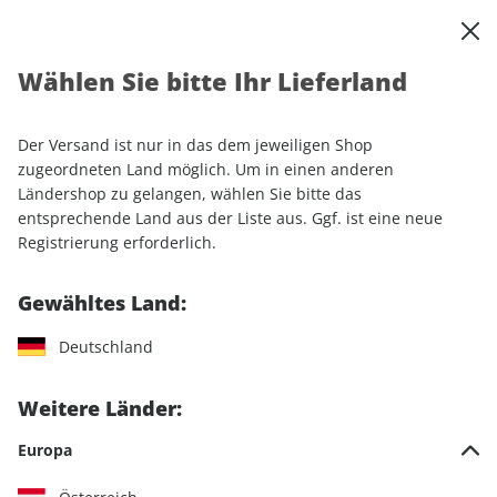
0
Warenkorb
Shop durchsuchen
MENÜ
Wählen Sie bitte Ihr Lieferland
Startseite
Abonnement
Automobil
auto motor und sport professional
Der Versand ist nur in das dem jeweiligen Shop
zugeordneten Land möglich. Um in einen anderen
Ländershop zu gelangen, wählen Sie bitte das
entsprechende Land aus der Liste aus. Ggf. ist eine neue
Registrierung erforderlich.
Jetzt Ihr auto motor und sport
professional-Wunschabo
Gewähltes Land:
auswählen
Deutschland
Weitere Länder:
Medium
Digital
Print + Digital
Europa