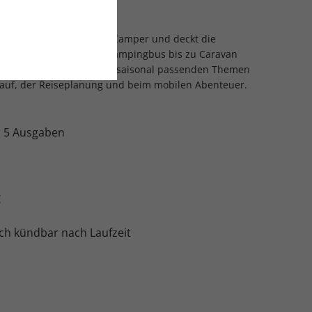
n Einsteiger und jüngere Camper und deckt die
izeit ab – von Zelt und Campingbus bis zu Caravan
pps, Zubehörberatung und saisonal passenden Themen
Kauf, der Reiseplanung und beim mobilen Abenteuer.
:
5 Ausgaben
€
ch kündbar nach Laufzeit