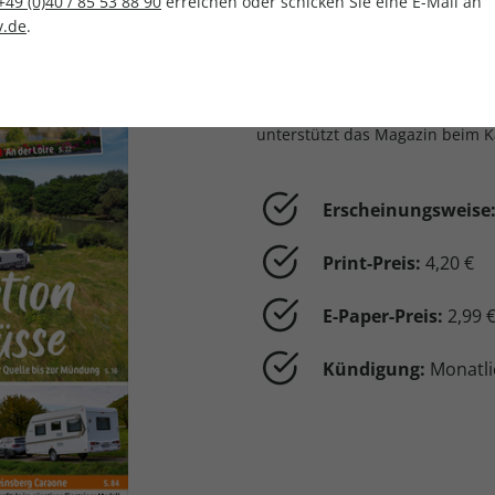
+49 (0)40 / 85 53 88 90
erreichen oder schicken Sie eine E-Mail an
Einsteiger
.de
.
CLEVER CAMPEN
richtet sich a
gesamte Bandbreite mobiler Fre
und Reisemobil. Mit Praxis-Ti
unterstützt das Magazin beim 
Erscheinungsweise
Print-Preis:
4,20 €
E-Paper-Preis:
2,99 
Kündigung:
Monatli