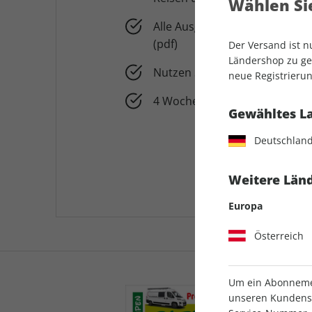
Wählen Sie
Alle Ausgaben von promobil 
(pdf)
Der Versand ist 
Ländershop zu gel
Nutzen Sie pro+ auch in der 
neue Registrierun
4 Wochen für 0,99 € testen
Gewähltes L
Deutschlan
Weitere Länd
Europa
Österreich
Um ein Abonnemen
unseren Kundenser