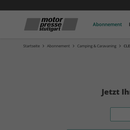
Abonnement
Startseite
Abonnement
Camping & Caravaning
CL
Automobil
Automobile
Automobile
Motorrad
Motorrad
Motorrad
ADAC Reisemagazin
auto motor und sport
auto motor und sport
auto motor und sport
auto motor und sport
MOTORRAD
MOTORRAD
MOTORRAD
MOTORRAD Ride
RUNNER'S WORLD
AUTO Straßenverkehr
AUTO Straßenverkehr
AUTO Straßenverkehr
PS
PS
PS
Motor Klassik
Motor Klassik
Motor Klassik
MOTORRAD Classic
MOTORRAD Classic
MOTORRAD Classic
Jetzt 
MOTORSPORT aktuell
MOTORSPORT aktuell
MOTORSPORT aktuell
MOTORRAD Ride
MOTORRAD Ride
sport auto
sport auto
sport auto
Angebotskategorie
YOUNGTIMER
YOUNGTIMER
YOUNGTIMER
auto motor und sport
auto motor und sport
professional
EDITION