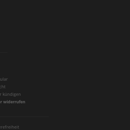
ular
cht
er kündigen
er widerrufen
erefreiheit