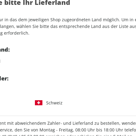
 bitte Ihr Lieferland
und CARAVANING als E-Paper
nur in das dem jeweiligen Shop zugeordneten Land möglich. Um in
angen, wählen Sie bitte das entsprechende Land aus der Liste aus.
promobil-App
g erforderlich.
and:
d
pro+ Abo auswählen
er:
Schweiz
t mit abweichendem Zahler- und Lieferland zu bestellen, wenden 
LESEPROBE
CLEVER CAMPEN – D
vice, den Sie von Montag - Freitag, 08:00 Uhr bis 18:00 Uhr telef