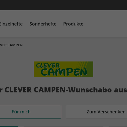
Einzelhefte
Sonderhefte
Produkte
EVER CAMPEN
Camping &
Camping &
Camping &
Lifestyle
Lifestyle
Lifestyle
Sp
Sp
Sp
CAVALLO
CLEVER CAMPEN
Me
Caravaning
Caravaning
Caravaning
Men's Health
Men's Health
Men's Health
M
M
M
Women's Health
Kalender
promobil
promobil
promobil
Women's Health
Women's Health
Women's Health
R
R
R
CARAVANING
CARAVANING
CARAVANING
G
G
ou
CLEVER CAMPEN
CLEVER CAMPEN
Ihr CLEVER CAMPEN-Wunschabo au
ou
ou
kl
promobil
promobil
kl
kl
C
CAMPINGBUSSE
CAMPINGBUSSE
C
C
AD
Für mich
Zum Verschenken
R
R
R