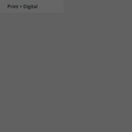
AC Reisemagazin
AC Reisemagazin
Print + Digital