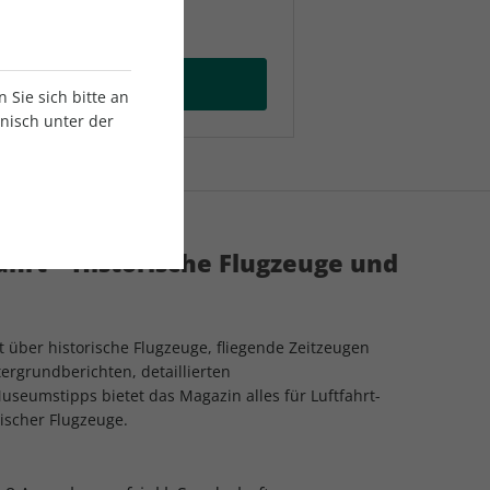
 testen
Abo auswählen
Sie sich bitte an
onisch unter der
fahrt – Historische Flugzeuge und
t über historische Flugzeuge, fliegende Zeitzeugen
ergrundberichten, detaillierten
eumstipps bietet das Magazin alles für Luftfahrt-
ischer Flugzeuge.