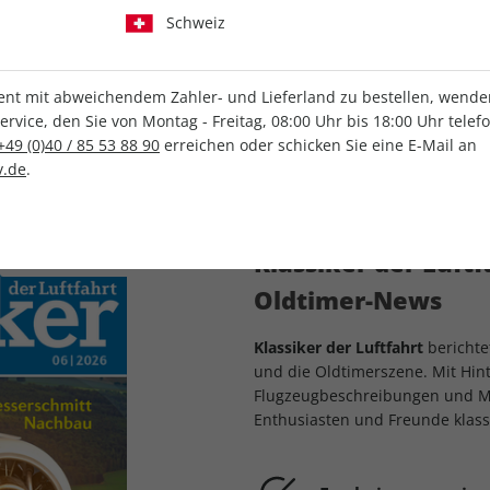
4 Wochen für 0,99 €
Schweiz
len
Fly+ 
t mit abweichendem Zahler- und Lieferland zu bestellen, wenden 
vice, den Sie von Montag - Freitag, 08:00 Uhr bis 18:00 Uhr telef
+49 (0)40 / 85 53 88 90
erreichen oder schicken Sie eine E-Mail an
.de
.
LESEPROBE
Klassiker der Luft
Oldtimer-News
Klassiker der Luftfahrt
berichte
und die Oldtimerszene. Mit Hint
Flugzeugbeschreibungen und Mus
Enthusiasten und Freunde klass