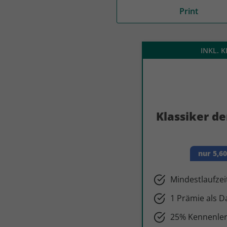
Medium
Print
auto motor und sport
auto motor und sport
EDITION
autokauf
auto motor und sport
INKL. 
autokauf
Klassiker de
nur 5,6
Mindestlaufzei
1 Prämie als 
25% Kennenler