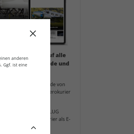
renzter Zugriff auf alle
 einen anderen
ikel auf flugrevue.de und
 Ggf. ist eine
okurier.de
nalysen und Hintergründe von
er der Luftfahrt und aerokurier
int-Zeitschriften von FLUG
 Luftfahrt und aerokurier als E-