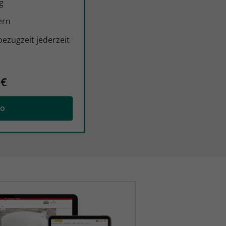
g
ern
bezugzeit jederzeit
 €
bo