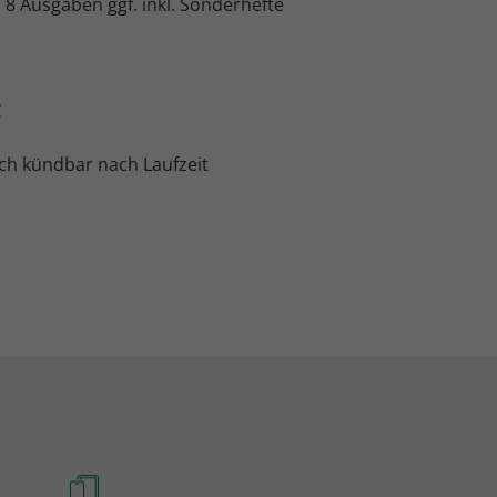
:
8 Ausgaben ggf. inkl. Sonderhefte
€
ch kündbar nach Laufzeit