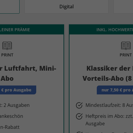
AD
AD
Digital
KLEINER PRÄMIE
INKL. HOCHWERT
PRINT
PRINT
r Luftfahrt, Mini-
Klassiker der 
Abo
Vorteils-Abo (
0 € pro Ausgabe
nur 7,50 € pro
t: 2 Ausgaben
Mindestlaufzeit: 8 A
Dankeschön
Heftpreis im Abo: zzt.
Ausgabe
n-Rabatt