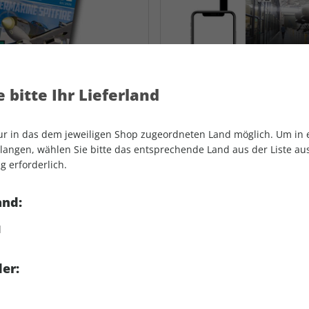
 bitte Ihr Lieferland
 Luftfahrt: Das Print
Fly+ im Abo: Unbeg
nur in das dem jeweiligen Shop zugeordneten Land möglich. Um in
um Sonderpreis
exklusiven Fly+ Art
angen, wählen Sie bitte das entsprechende Land aus der Liste aus.
aer
g erforderlich.
0 Ausgaben
Alle Reportagen, A
and:
Einzelabonnement
FLUG REVUE, Klassik
frei
d
Jede Ausgabe der Pr
 154,80 €
er:
REVUE, Klassiker der
Paper (PDF)