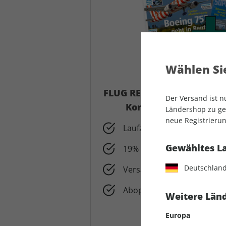
Wählen Sie
FLUG REVUE + Klassiker der
Der Versand ist 
Kombi-Abonnement z
Ländershop zu gel
neue Registrierun
Laufzeit: 12 Monate mit 2
Gewähltes L
19% Ersparnis gegenüber 
Deutschlan
Versandkostenfrei
Abopreis nur 124,80 € statt
Weitere Länd
Europa