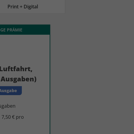
AC Reisemagazin
AC Reisemagazin
Print + Digital
IGE PRÄMIE
Luftfahrt,
8 Ausgaben)
 Ausgabe
usgaben
 7,50 € pro