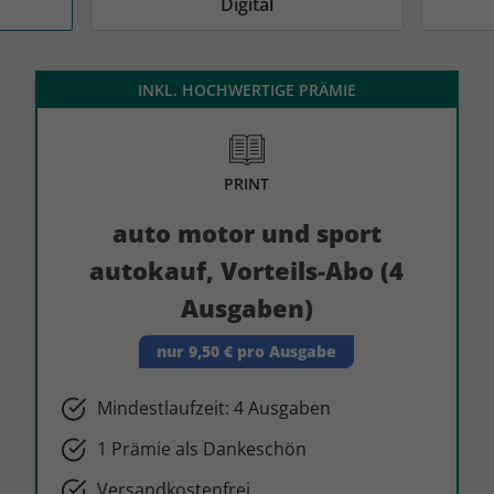
AD
AD
Digital
INKL. HOCHWERTIGE PRÄMIE
PRINT
auto motor und sport
autokauf, Vorteils-Abo (4
Ausgaben)
nur 9,50 € pro Ausgabe
Mindestlaufzeit: 4 Ausgaben
1 Prämie als Dankeschön
Versandkostenfrei