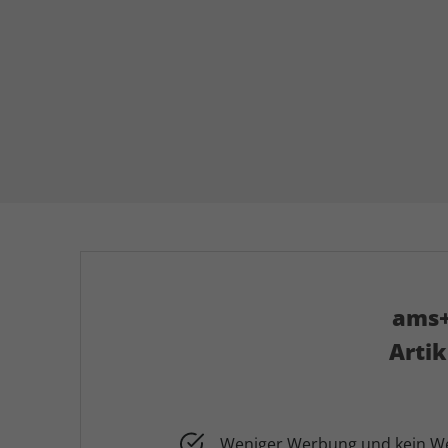
ams+
Arti
Weniger Werbung und kein Wer