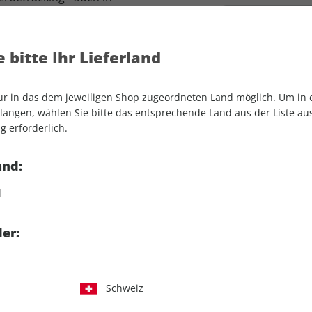
t App
ift als E-Paper (PDF) inkl.
 bitte Ihr Lieferland
lick auf die noch nicht
nur in das dem jeweiligen Shop zugeordneten Land möglich. Um in
 Woche
angen, wählen Sie bitte das entsprechende Land aus der Liste aus.
g erforderlich.
Zugriff auf die ams
and:
d
ams+ Abo auswählen
er:
Schweiz