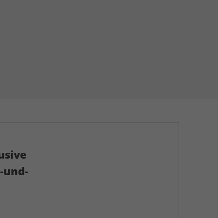
usive
-und-