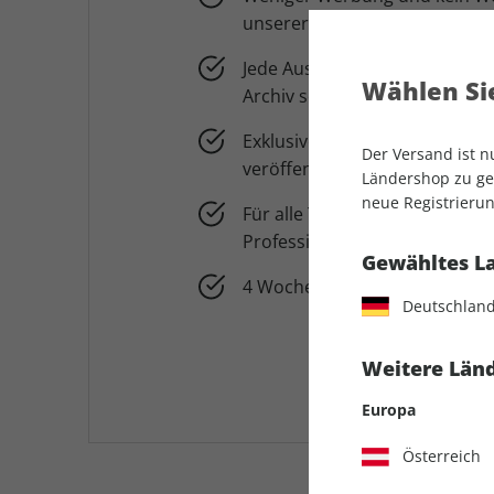
unserer auto motor und spor
Jede Ausgabe der Print-Zeitschr
Wählen Sie
Archiv seit 2014
Exklusiver Newsletter mit Ausb
Der Versand ist 
veröffentlichten Themen der
Ländershop zu gel
neue Registrierun
Für alle Technikbegeisterten: 
Professional Website
Gewähltes L
4 Wochen für 0,99 € testen
Deutschlan
Weitere Länd
Europa
Österreich