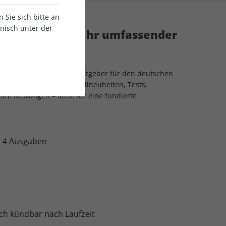
Sie sich bitte an
onisch unter der
ort autokauf – Ihr umfassender
wagen
f
ist der vielseitige Kaufratgeber für den deutschen
ahren Sie alles über Modellneuheiten, Tests,
 um Neuwagen – ideal für eine fundierte
:
4 Ausgaben
€
ch kündbar nach Laufzeit