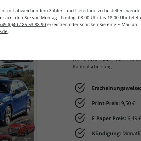
t mit abweichendem Zahler- und Lieferland zu bestellen, wenden 
vice, den Sie von Montag - Freitag, 08:00 Uhr bis 18:00 Uhr telef
LESEPROBE
auto motor und sp
+49 (0)40 / 85 53 88 90
erreichen oder schicken Sie eine E-Mail an
Ratgeber für Neu
.de
.
auto motor und sport autokau
Automarkt. Viermal jährlich erf
Fahrberichte und Services rund
Kaufentscheidung.
Erscheinungsweise
Print-Preis:
9,50 €
E-Paper-Preis:
6,49 
Kündigung:
Monatli