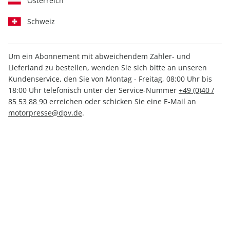
Österreich
Schweiz
Um ein Abonnement mit abweichendem Zahler- und
Lieferland zu bestellen, wenden Sie sich bitte an unseren
Kundenservice, den Sie von Montag - Freitag, 08:00 Uhr bis
18:00 Uhr telefonisch unter der Service-Nummer
+49 (0)40 /
85 53 88 90
erreichen oder schicken Sie eine E-Mail an
motorpresse@dpv.de
.
nur 11,00 € pro Ausgabe
inkl. hochwertige Prämie
auto motor und sport
autokauf Kombi-Abo, Print + E-
Paper (4 Ausgaben)