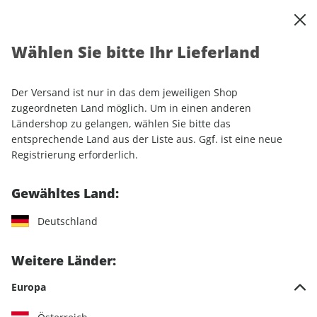
0
Warenkorb
Shop durchsuchen
MENÜ
Wählen Sie bitte Ihr Lieferland
Startseite
Abonnement
Automobil
auto motor und sport autokauf-Wunschabo
auto motor und sport autokauf Kombi-Abo, Print + E-Paper (4
Der Versand ist nur in das dem jeweiligen Shop
Ausgaben)
zugeordneten Land möglich. Um in einen anderen
Ländershop zu gelangen, wählen Sie bitte das
entsprechende Land aus der Liste aus. Ggf. ist eine neue
LESEPROBE
Registrierung erforderlich.
Gewähltes Land:
Deutschland
Weitere Länder:
Europa