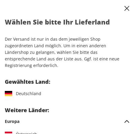
0
Warenkorb
Shop durchsuchen
MENÜ
Wählen Sie bitte Ihr Lieferland
Startseite
Abonnement
Motorrad
MOTORRAD Ride
Der Versand ist nur in das dem jeweiligen Shop
zugeordneten Land möglich. Um in einen anderen
Ländershop zu gelangen, wählen Sie bitte das
entsprechende Land aus der Liste aus. Ggf. ist eine neue
Jetzt Ihr MOTORRAD Ride-
Registrierung erforderlich.
Wunschabo auswählen
Gewähltes Land:
Angebotskategorie
Deutschland
Für mich
Weitere Länder:
Zum Verschenken
Europa
Medium