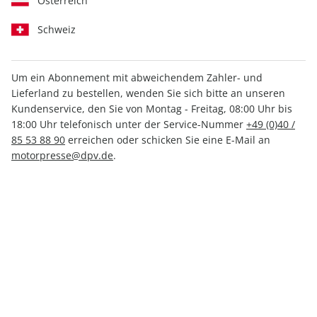
Österreich
Print +
Print
Digital
Digital
Schweiz
INKL. HOCHWERTIGE PRÄMIE
Um ein Abonnement mit abweichendem Zahler- und
Lieferland zu bestellen, wenden Sie sich bitte an unseren
Kundenservice, den Sie von Montag - Freitag, 08:00 Uhr bis
18:00 Uhr telefonisch unter der Service-Nummer
+49 (0)40 /
PRINT
85 53 88 90
erreichen oder schicken Sie eine E-Mail an
MOTORRAD Ride, Vorteils-Abo (4
motorpresse@dpv.de
.
Ausgaben)
nur 9,40 € pro Ausgabe
Mindestlaufzeit: 4 Ausgaben
1 Prämie als Dankeschön
5% Ersparnis gegenüber Einzelkauf