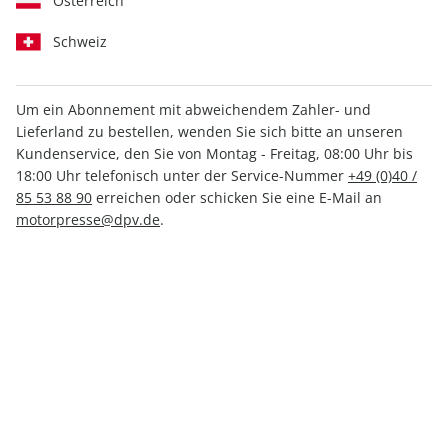
Österreich
Schweiz
Medium
Print +
Print
Digital
Digital
Um ein Abonnement mit abweichendem Zahler- und
Lieferland zu bestellen, wenden Sie sich bitte an unseren
Kundenservice, den Sie von Montag - Freitag, 08:00 Uhr bis
INKL. KLEINER PRÄMIE
18:00 Uhr telefonisch unter der Service-Nummer
+49 (0)40 /
85 53 88 90
erreichen oder schicken Sie eine E-Mail an
motorpresse@dpv.de
.
PRINT
aerokurier, Mini-Abo
nur 5,90 € pro Ausgabe
Mindestlaufzeit: 3 Ausgaben
1 Prämie als Dankeschön
25% Kennenlern-Rabatt