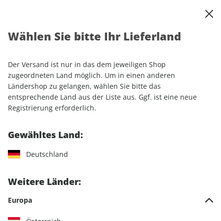
0
Warenkorb
Shop durchsuchen
MENÜ
Wählen Sie bitte Ihr Lieferland
Startseite
Abonnement
Luftfahrt
aerokurier
Der Versand ist nur in das dem jeweiligen Shop
zugeordneten Land möglich. Um in einen anderen
Ländershop zu gelangen, wählen Sie bitte das
entsprechende Land aus der Liste aus. Ggf. ist eine neue
Jetzt Ihr aerokurier-
Registrierung erforderlich.
Wunschabo auswählen
Gewähltes Land:
Angebotskategorie
Deutschland
Für mich
Weitere Länder:
Zum Verschenken
Europa
Für Studierende