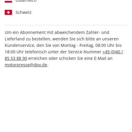
Österreich
Schweiz
Medium
Print +
Print
Digital
Digital
Um ein Abonnement mit abweichendem Zahler- und
Lieferland zu bestellen, wenden Sie sich bitte an unseren
Kundenservice, den Sie von Montag - Freitag, 08:00 Uhr bis
INKL. KLEINER PRÄMIE
18:00 Uhr telefonisch unter der Service-Nummer
+49 (0)40 /
85 53 88 90
erreichen oder schicken Sie eine E-Mail an
motorpresse@dpv.de
.
PRINT
klettern, Mini-Abo
nur 5,45 € pro Ausgabe
Mindestlaufzeit: 2 Ausgaben
1 Prämie als Dankeschön
27% Kennenlern-Rabatt