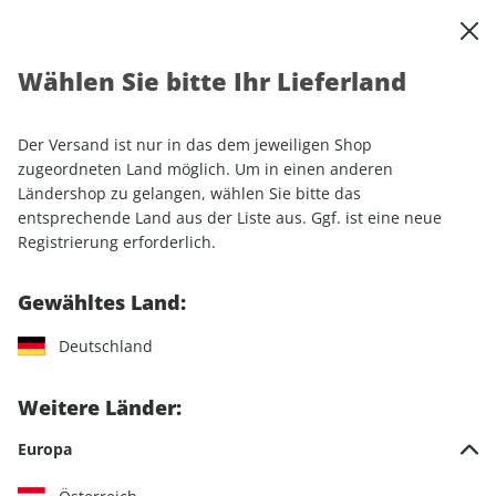
0
Warenkorb
Shop durchsuchen
MENÜ
Wählen Sie bitte Ihr Lieferland
Startseite
Abonnement
Sport & Freizeit
klettern
Der Versand ist nur in das dem jeweiligen Shop
zugeordneten Land möglich. Um in einen anderen
Ländershop zu gelangen, wählen Sie bitte das
entsprechende Land aus der Liste aus. Ggf. ist eine neue
Jetzt Ihr klettern-Wunschabo
Registrierung erforderlich.
auswählen
Gewähltes Land:
Angebotskategorie
Deutschland
Für mich
Weitere Länder:
Zum Verschenken
Europa
Für Studierende