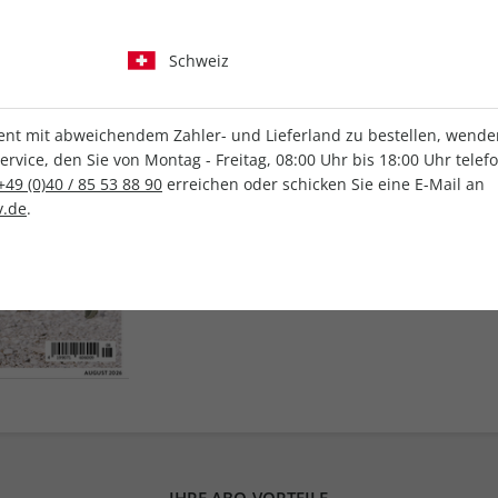
Schweiz
Erscheinungsweise
Print-Preis:
6,00 €
t mit abweichendem Zahler- und Lieferland zu bestellen, wenden 
vice, den Sie von Montag - Freitag, 08:00 Uhr bis 18:00 Uhr telef
E-Paper-Preis:
3,99 
+49 (0)40 / 85 53 88 90
erreichen oder schicken Sie eine E-Mail an
.de
.
Vorteils-Abo:
6% Pre
Kündigung:
Monatli
IHRE ABO-VORTEILE