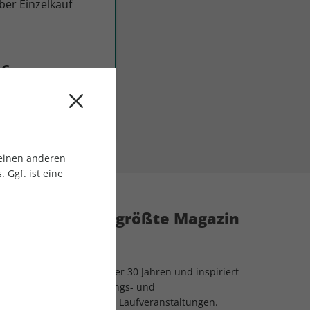
er Einzelkauf
 €
bo
 einen anderen
 Ggf. ist eine
 Das weltweit größte Magazin
ende Laufmagazin seit über 30 Jahren und inspiriert
, Trainingstipps, Ernährungs- und
chten zu allen wichtigen Laufveranstaltungen.