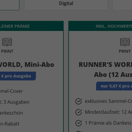
AD
AD
Digital
KLEINER PRÄMIE
INKL. HOCHWERT
PRINT
PRINT
ORLD, Mini-Abo
RUNNER'S WORLD
Abo (12 Au
3 € pro Ausgabe
nur 5,67 € pro
mmel-Cover
exklusives Sammel-C
t: 3 Ausgaben
Mindestlaufzeit: 12 
Dankeschön
1 Prämie als Dankes
n-Rabatt