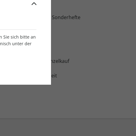
:
12 Ausgaben ggf. inkl. Sonderhefte
Sie sich bitte an
onisch unter der
€
isvorteil gegenüber Einzelkauf
ch kündbar nach Laufzeit