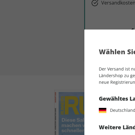
Versandkosten
1
Z
Wählen Sie
Der Versand ist 
Ländershop zu gel
neue Registrierun
Gewähltes L
Deutschlan
Weitere Länd