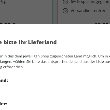
6% Ersparnis gegenüb
frei
Versandkostenfrei
3,00 €
68,00
um Abo
Zum A
 bitte Ihr Lieferland
nur in das dem jeweiligen Shop zugeordneten Land möglich. Um in
angen, wählen Sie bitte das entsprechende Land aus der Liste aus.
g erforderlich.
LESEPROBE
RUNNER'S WORLD –
and:
für Läufer
d
RUNNER'S WORLD
ist das führ
Läufer mit Reportagen, Porträts
er:
Gesundheitsberatung sowie Beri