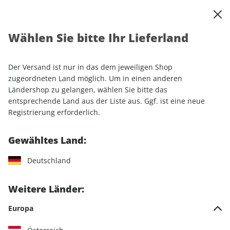
0
Warenkorb
Shop durchsuchen
MENÜ
Wählen Sie bitte Ihr Lieferland
Startseite
Abonnement
Motorrad
PS
Der Versand ist nur in das dem jeweiligen Shop
zugeordneten Land möglich. Um in einen anderen
Ländershop zu gelangen, wählen Sie bitte das
entsprechende Land aus der Liste aus. Ggf. ist eine neue
Jetzt Ihr PS-Wunschabo
Registrierung erforderlich.
auswählen
Gewähltes Land:
Angebotskategorie
Deutschland
Für mich
Weitere Länder:
Zum Verschenken
Europa
Für Studierende