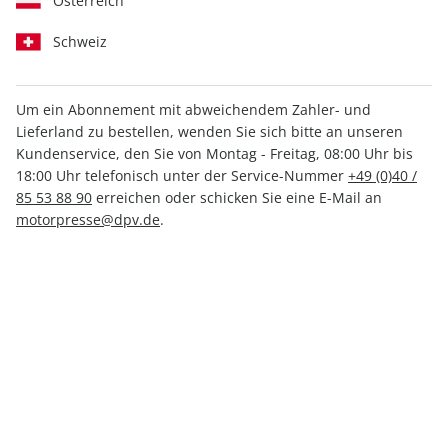
Österreich
Schweiz
Medium
Print +
Print
Digital
Digital
Um ein Abonnement mit abweichendem Zahler- und
Lieferland zu bestellen, wenden Sie sich bitte an unseren
Kundenservice, den Sie von Montag - Freitag, 08:00 Uhr bis
INKL. KLEINER PRÄMIE
18:00 Uhr telefonisch unter der Service-Nummer
+49 (0)40 /
85 53 88 90
erreichen oder schicken Sie eine E-Mail an
motorpresse@dpv.de
.
PRINT
PS, Mini-Abo
nur 4,55 € pro Ausgabe
Mindestlaufzeit: 2 Ausgaben
1 Prämie als Dankeschön
30% Kennenlern-Rabatt