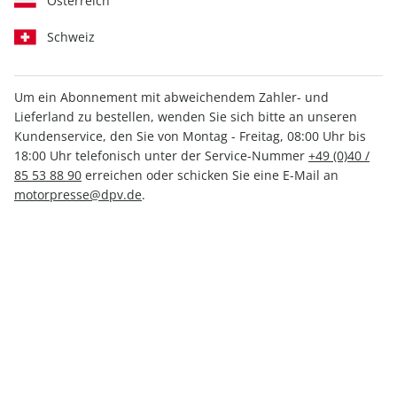
Österreich
Schweiz
Um ein Abonnement mit abweichendem Zahler- und
Lieferland zu bestellen, wenden Sie sich bitte an unseren
Kundenservice, den Sie von Montag - Freitag, 08:00 Uhr bis
18:00 Uhr telefonisch unter der Service-Nummer
+49 (0)40 /
85 53 88 90
erreichen oder schicken Sie eine E-Mail an
motorpresse@dpv.de
.
auto motor und
AUTO
sport
Straßenverkehr
Ein Magazin für alle
Sachlich und
Plattformen
übersichtlich
Ordnung im
Automarkt