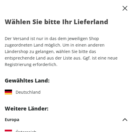
0
Warenkorb
Shop durchsuchen
MENÜ
Wählen Sie bitte Ihr Lieferland
Startseite
Abonnement
Der Versand ist nur in das dem jeweiligen Shop
Unsere Abos im Überblick
zugeordneten Land möglich. Um in einen anderen
Ländershop zu gelangen, wählen Sie bitte das
entsprechende Land aus der Liste aus. Ggf. ist eine neue
Registrierung erforderlich.
SPORT UND
Gewähltes Land:
LUFTFAHRT
MOTORRAD
FREIZEIT
Deutschland
Weitere Länder:
CAMPING UND
AUTOMOBIL
LIFESTYLE
CARAVANING
Europa