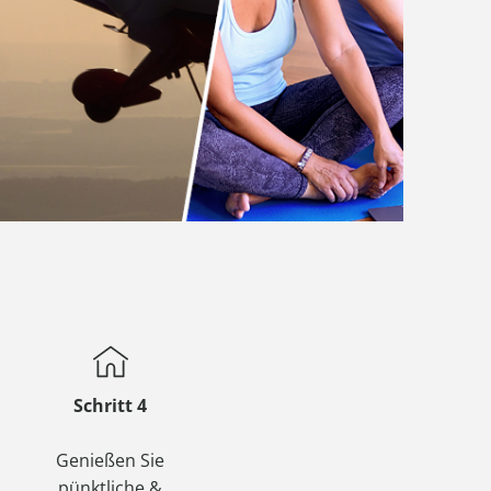
AC Reisemagazin
AC Reisemagazin
Schritt 4
Genießen Sie
pünktliche &