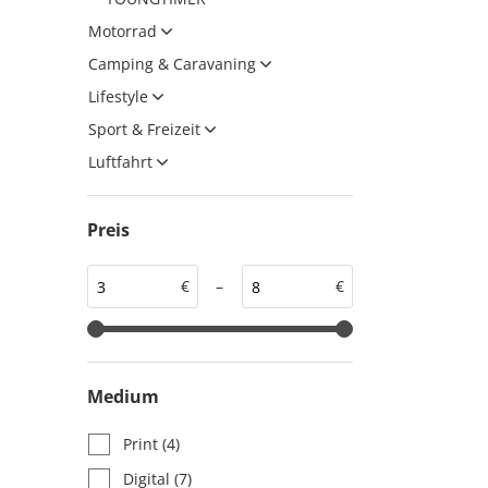
auto motor und sport
auto motor und sport
Motorrad
EDITION
autokauf
Camping & Caravaning
auto motor und sport
Lifestyle
autokauf
Sport & Freizeit
Luftfahrt
Preis
€
–
€
Medium
Print
(4)
Digital
(7)