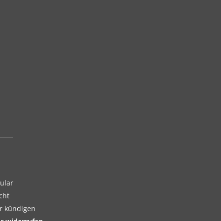
ular
cht
er kündigen