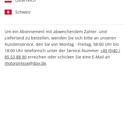
Österreich
Schweiz
Um ein Abonnement mit abweichendem Zahler- und
Lieferland zu bestellen, wenden Sie sich bitte an unseren
sport auto Sonderheft 02/2025
Kundenservice, den Sie von Montag - Freitag, 08:00 Uhr bis
18:00 Uhr telefonisch unter der Service-Nummer
+49 (0)40 /
85 53 88 90
erreichen oder schicken Sie eine E-Mail an
Verfügbar - Nur solange der Vorrat reicht
motorpresse@dpv.de
.
Anzahl
7,90 €
inkl. MwSt., zzgl.
Versand
In den Warenkorb