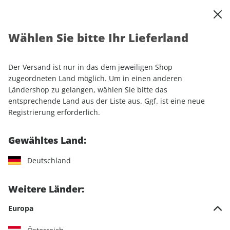
0
Warenkorb
Shop durchsuchen
MENÜ
Wählen Sie bitte Ihr Lieferland
Startseite
Sonderhefte
Automobile
sport auto
sport auto Sonderheft 02/2025
Der Versand ist nur in das dem jeweiligen Shop
zugeordneten Land möglich. Um in einen anderen
Ländershop zu gelangen, wählen Sie bitte das
entsprechende Land aus der Liste aus. Ggf. ist eine neue
Registrierung erforderlich.
Gewähltes Land:
Deutschland
Weitere Länder:
Europa