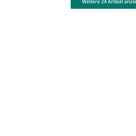
AD
AD
Weitere 24 Artikel anze