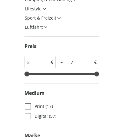
auto motor und sport
auto motor und sport
Lifestyle
EDITION
autokauf
Sport & Freizeit
auto motor und sport
Luftfahrt
autokauf
Preis
€
–
€
Medium
Print
(17)
Digital
(57)
Marke