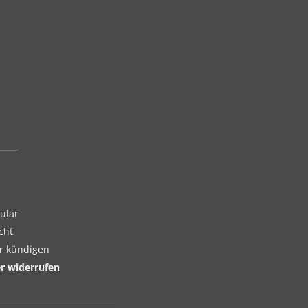
ular
cht
er kündigen
er widerrufen