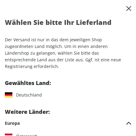
0
Warenkorb
Shop durchsuchen
MENÜ
Wählen Sie bitte Ihr Lieferland
Startseite
Einzelhefte
Motorrad
PS
PS 12/2025
Der Versand ist nur in das dem jeweiligen Shop
LESEPROBE
zugeordneten Land möglich. Um in einen anderen
Ländershop zu gelangen, wählen Sie bitte das
entsprechende Land aus der Liste aus. Ggf. ist eine neue
Registrierung erforderlich.
Gewähltes Land:
Deutschland
Weitere Länder:
Europa