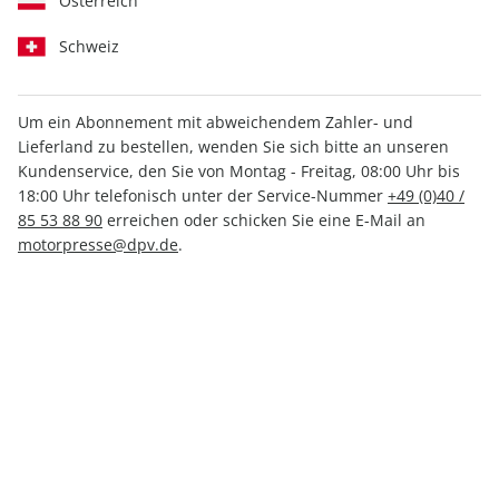
Österreich
Schweiz
Um ein Abonnement mit abweichendem Zahler- und
PS 12/2025
Lieferland zu bestellen, wenden Sie sich bitte an unseren
Kundenservice, den Sie von Montag - Freitag, 08:00 Uhr bis
18:00 Uhr telefonisch unter der Service-Nummer
+49 (0)40 /
Verfügbar - Nur solange der Vorrat reicht
85 53 88 90
erreichen oder schicken Sie eine E-Mail an
motorpresse@dpv.de
.
Anzahl
6,50 €
inkl. MwSt., zzgl.
Versand
In den Warenkorb