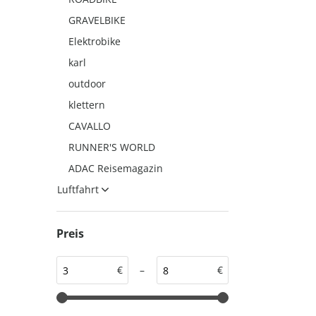
auto motor und sport
auto motor und sport
GRAVELBIKE
EDITION
autokauf
Elektrobike
auto motor und sport
karl
autokauf
outdoor
klettern
CAVALLO
RUNNER'S WORLD
ADAC Reisemagazin
Luftfahrt
Preis
€
–
€