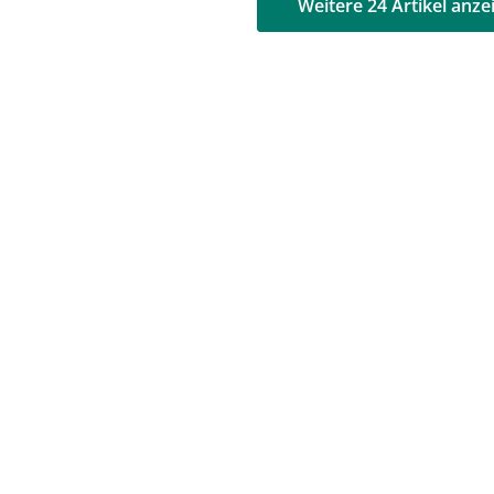
AD
AD
Weitere 24 Artikel anze