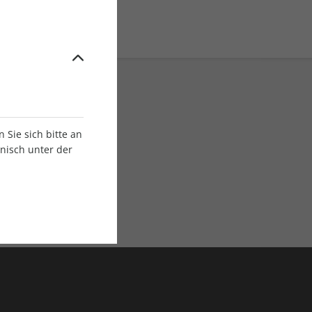
Sie sich bitte an
onisch unter der
E-Paper Ausgaben
Als App oder E-Paper
verfügbar