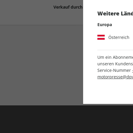
Verkauf durch
Motor Presse Stut
Weitere Länd
Europa
Österreich
Um ein Abonnemen
unseren Kundenser
Service-Nummer
Liefergarantie
motorpresse@dpv
Keine Ausgabe verpass