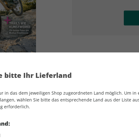
AD
AD
 bitte Ihr Lieferland
nur in das dem jeweiligen Shop zugeordneten Land möglich. Um in
angen, wählen Sie bitte das entsprechende Land aus der Liste aus.
g erforderlich.
MOUNTAINBIKE 07/2026
and:
d