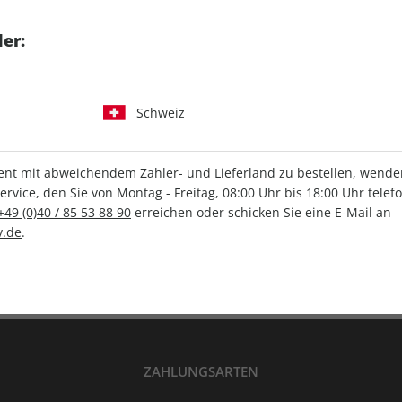
tgart GmbH & Co. KG
er:
Schweiz
IHRE ABO-VORTEILE
t mit abweichendem Zahler- und Lieferland zu bestellen, wenden 
vice, den Sie von Montag - Freitag, 08:00 Uhr bis 18:00 Uhr telef
+49 (0)40 / 85 53 88 90
erreichen oder schicken Sie eine E-Mail an
Versandkostenfrei
Wunschprämie
.de
.
en
Lieferung frei Haus
Geschenk inklusive
ZAHLUNGSARTEN