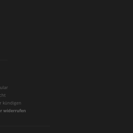
ular
cht
er kündigen
er widerrufen