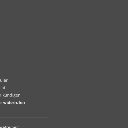
ular
cht
er kündigen
er widerrufen
erefreiheit