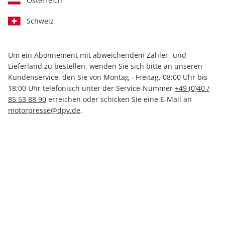
Österreich
Schweiz
Um ein Abonnement mit abweichendem Zahler- und
Lieferland zu bestellen, wenden Sie sich bitte an unseren
PS Sonderheft ePaper 01/2020
Kundenservice, den Sie von Montag - Freitag, 08:00 Uhr bis
18:00 Uhr telefonisch unter der Service-Nummer
+49 (0)40 /
Direkt verfügbar
85 53 88 90
erreichen oder schicken Sie eine E-Mail an
motorpresse@dpv.de
.
3,99 €
inkl. MwSt.
Zur Kasse