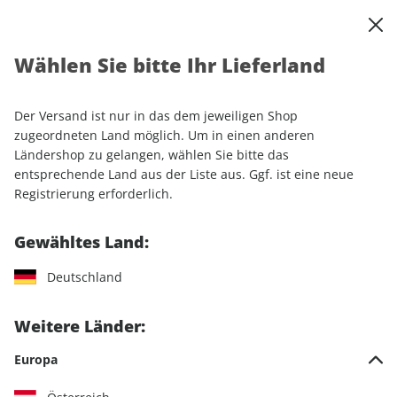
0
Warenkorb
Shop durchsuchen
MENÜ
Wählen Sie bitte Ihr Lieferland
Startseite
Sonderhefte
Motorrad
PS
PS Sonderheft ePaper 01/2020
Der Versand ist nur in das dem jeweiligen Shop
zugeordneten Land möglich. Um in einen anderen
Ländershop zu gelangen, wählen Sie bitte das
entsprechende Land aus der Liste aus. Ggf. ist eine neue
Registrierung erforderlich.
Gewähltes Land:
Deutschland
Weitere Länder:
Europa