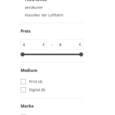
auto motor und sport
auto motor und sport
aerokurier
EDITION
autokauf
Klassiker der Luftfahrt
auto motor und sport
autokauf
Preis
€
–
€
Medium
Print
(4)
Digital
(8)
Marke