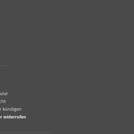
ular
cht
er kündigen
er widerrufen