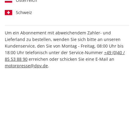
Österreich
Schweiz
Um ein Abonnement mit abweichendem Zahler- und
Lieferland zu bestellen, wenden Sie sich bitte an unseren
FLUG REVUE Sonderheft
Kundenservice, den Sie von Montag - Freitag, 08:00 Uhr bis
18:00 Uhr telefonisch unter der Service-Nummer
+49 (0)40 /
01/2024
85 53 88 90
erreichen oder schicken Sie eine E-Mail an
motorpresse@dpv.de
.
Verfügbar - Nur solange der Vorrat reicht
Anzahl
7,50 €
inkl. MwSt., zzgl.
Versand