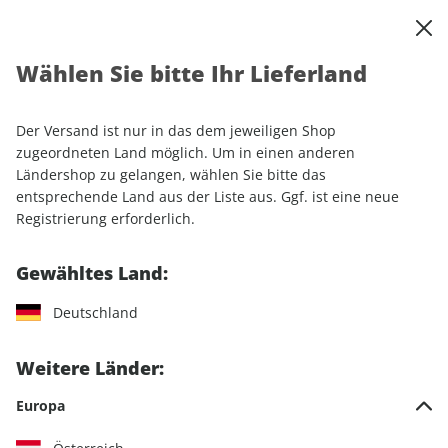
0
Warenkorb
Shop durchsuchen
MENÜ
Wählen Sie bitte Ihr Lieferland
Startseite
Sonderhefte
Luftfahrt
FLUG REVUE Sonderheft 01/2024
Der Versand ist nur in das dem jeweiligen Shop
zugeordneten Land möglich. Um in einen anderen
Ländershop zu gelangen, wählen Sie bitte das
entsprechende Land aus der Liste aus. Ggf. ist eine neue
Registrierung erforderlich.
Gewähltes Land:
Deutschland
Weitere Länder:
Europa